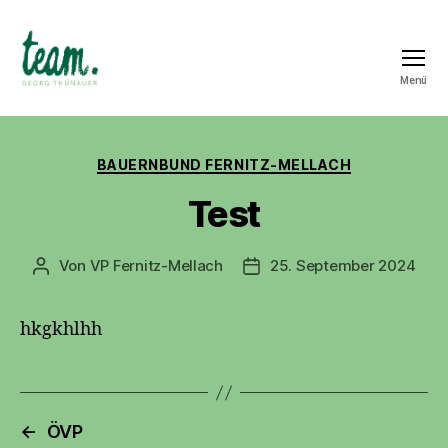
Menü
Team
Georg
Thünauer
Kategorien
BAUERNBUND FERNITZ-MELLACH
Test
Von
VP Fernitz-Mellach
25. September 2024
Beitragsautor
Veröffentlichungsdatum
hkgkhlhh
←
ÖVP