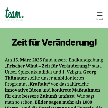
Menü
Team
Georg
Thünauer
Zeit für Veränderung!
Am
15. März 2025
fand unsere Endkundgebung
„
Frischer Wind – Zeit für Veränderung!
“ statt.
Unser Spitzenkandidat und 1. Vzbgm.
Georg
Thünauer
stellte unser ambitioniertes
Programm „
Kraftakt
“ vor, das zahlreiche
innovative Ideen
und
konkrete Maßnahmen
für eine
bessere Zukunft
umfasst. Wie sagt
man so schön,
Bilder sagen mehr als 1000